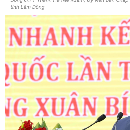
Đồng chí Y Thanh Hà Niê Kđăm, Ủy viên Ban Chấp 
tỉnh Lâm Đồng