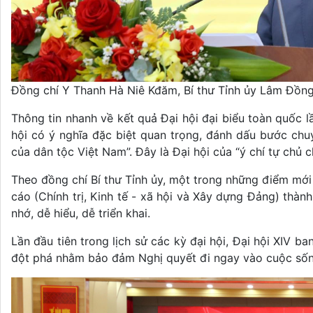
Đồng chí Y Thanh Hà Niê Kđăm, Bí thư Tỉnh ủy Lâm Đồng 
Thông tin nhanh về kết quả Đại hội đại biểu toàn quốc lầ
hội có ý nghĩa đặc biệt quan trọng, đánh dấu bước ch
của dân tộc Việt Nam”. Đây là Đại hội của “ý chí tự chủ ch
Theo đồng chí Bí thư Tỉnh ủy, một trong những điểm mới 
cáo (Chính trị, Kinh tế - xã hội và Xây dựng Đảng) thàn
nhớ, dễ hiểu, dễ triển khai.
Lần đầu tiên trong lịch sử các kỳ đại hội, Đại hội XIV
đột phá nhằm bảo đảm Nghị quyết đi ngay vào cuộc sốn