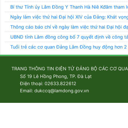
Bí thư Tỉnh ủy Lâm Đồng Y Thanh Hà Niê Kđăm tham lu
Ngày làm việc thứ hai Đại hội XIV của Đảng: Khát vọ
Thông cáo báo chí về ngày làm việc thứ hai Đại hội đ
UBND tỉnh Lâm đồng công bố 7 quyết định về công t
Tuổi trẻ các cơ quan Đảng Lâm Đồng huy động hơn 2 
TRANG THÔNG TIN ĐIỆN TỬ ĐẢNG BỘ CÁC CƠ QU
Số 19 Lê Hồng Phong, TP. Đà Lạt
Điện thoại: 02633.822612
Email: dukccq@lamdong.gov.vn