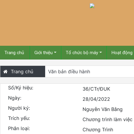
Trang chủ
Giới thiệu
Tổ chức bộ máy
Hoạt động
Trang chủ
Văn bản điều hành
Số/Ký hiệu:
36/CTr/ĐUK
Ngày:
28/04/2022
Người ký:
Nguyễn Văn Bằng
Trích yếu:
Chương trình làm việ
Phân loại:
Chương Trình