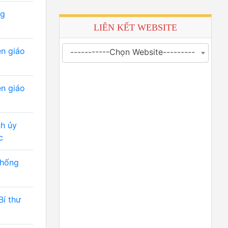
ng
LIÊN KẾT WEBSITE
ên giáo
-----------Chọn Website---------
ên giáo
nh ủy
c
chống
Bí thư