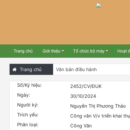
Trang chủ
Giới thiệu
Tổ chức bộ máy
Hoạt 
Trang chủ
Văn bản điều hành
Số/Ký hiệu:
2452/CV/ĐUK
Ngày:
30/10/2024
Người ký:
Nguyễn Thị Phương Thảo
Trích yếu:
Công văn V/v triển khai t
Phân loại:
Công Văn