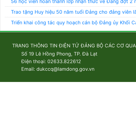
56 học viên hoàn thành lớp nhận thức về Đảng đợt 
Trao tặng Huy hiệu 50 năm tuổi Đảng cho đảng viên 
Triển khai công tác quy hoạch cán bộ Đảng ủy Khối 
TRANG THÔNG TIN ĐIỆN TỬ ĐẢNG BỘ CÁC CƠ QU
Số 19 Lê Hồng Phong, TP. Đà Lạt
Điện thoại: 02633.822612
Email: dukccq@lamdong.gov.vn