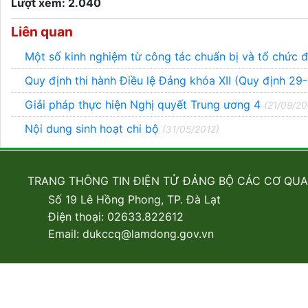
Lượt xem: 2.040
Liên quan
Một số kinh nghiệm từ công tác chuẩn bị và tổ chức đ
Quy định thi hành Điều lệ Đảng khóa XII (Quy định 
Giải pháp thực hiện Nghị quyết Trung ương 4
(21/09/20
Nội dung sinh hoạt chi bộ
(31/05/2012)
TRANG THÔNG TIN ĐIỆN TỬ ĐẢNG BỘ CÁC CƠ QU
Số 19 Lê Hồng Phong, TP. Đà Lạt
Điện thoại: 02633.822612
Email: dukccq@lamdong.gov.vn