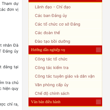
ì. Tham dự
Lãnh đạo - Chỉ đạo
các đơn vị
Các ban Đảng ủy
Các tổ chức cơ sở Đảng
Các đoàn thể
Đào tạo bồi dưỡng
ạt nhân Đà
Hướng dẫn nghiệp vụ
T Đảng ủy
Công tác tổ chức
t đảng tại
Công tác kiểm tra
Công tác tuyên giáo và dân vận
ểm tra chủ
Văn phòng cấp ủy
c hiện quy
Chế độ chính sách
Văn bản điều hành
ợc chỉ ra,