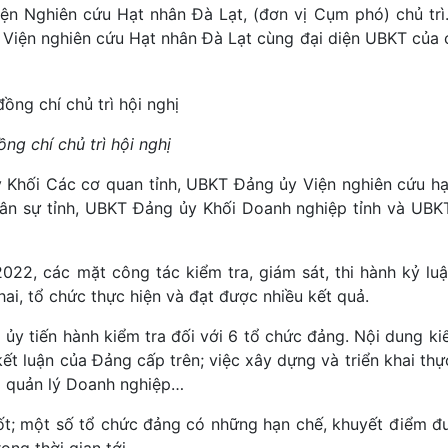
n Nghiên cứu Hạt nhân Đà Lạt, (đơn vị Cụm phó) chủ tr
y Viện nghiên cứu Hạt nhân Đà Lạt cùng đại diện UBKT của 
ng chí chủ trì hội nghị
Khối Các cơ quan tỉnh, UBKT Đảng ủy Viện nghiên cứu h
ân sự tỉnh, UBKT Đảng ủy Khối Doanh nghiệp tỉnh và UBK
022, các mặt công tác kiểm tra, giám sát, thi hành kỷ luậ
ai, tổ chức thực hiện và đạt được nhiều kết quả.
 tiến hành kiểm tra đối với 6 tổ chức đảng. Nội dung ki
 kết luận của Đảng cấp trên; việc xây dựng và triển khai thự
ời quản lý Doanh nghiệp…
ốt; một số tổ chức đảng có những hạn chế, khuyết điểm đư
ong thời gian tới.