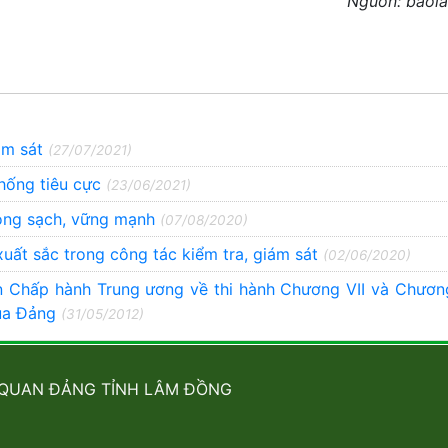
Nguồn: baol
iám sát
(27/07/2021)
hống tiêu cực
(23/06/2021)
rong sạch, vững mạnh
(07/08/2020)
xuất sắc trong công tác kiểm tra, giám sát
(02/06/2020)
Chấp hành Trung ương về thi hành Chương VII và Chương 
của Đảng
(31/05/2012)
 QUAN ĐẢNG TỈNH LÂM ĐỒNG