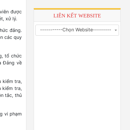
 viên được
LIÊN KẾT WEBSITE
t, xử lý.
-----------Chọn Website---------
chức đảng.
ện các quy
g, tổ chức
ủa Đảng về
 kiểm tra,
 kiểm tra,
n tắc, thủ
ng vi phạm