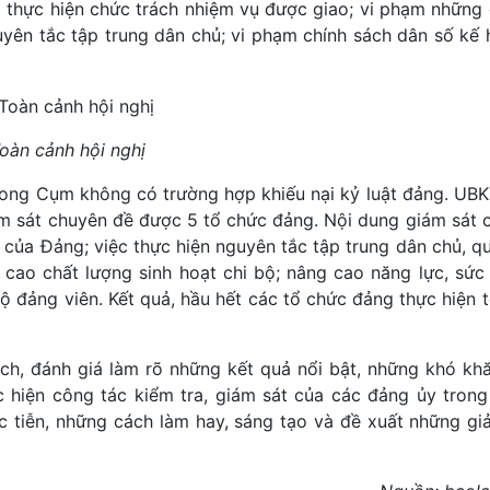
g thực hiện chức trách nhiệm vụ được giao; vi phạm những
uyên tắc tập trung dân chủ; vi phạm chính sách dân số kế
oàn cảnh hội nghị
rong Cụm không có trường hợp khiếu nại kỷ luật đảng. UB
m sát chuyên đề được 5 tổ chức đảng. Nội dung giám sát 
ận của Đảng; việc thực hiện nguyên tắc tập trung dân chủ, q
g cao chất lượng sinh hoạt chi bộ; nâng cao năng lực, sức
 đảng viên. Kết quả, hầu hết các tổ chức đảng thực hiện t
ích, đánh giá làm rõ những kết quả nổi bật, những khó khăn
c hiện công tác kiểm tra, giám sát của các đảng ủy tron
ực tiễn, những cách làm hay, sáng tạo và đề xuất những gi