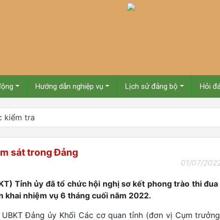
động
Hướng dẫn nghiệp vụ
Lịch sử đảng bộ
Hỏi đ
 kiểm tra
ám sát trong Đảng
01/07/202
T) Tỉnh ủy đã tổ chức hội nghị sơ kết phong trào thi đua
ển khai nhiệm vụ 6 tháng cuối năm 2022.
 UBKT Đảng ủy Khối Các cơ quan tỉnh (đơn vị Cụm trưởn