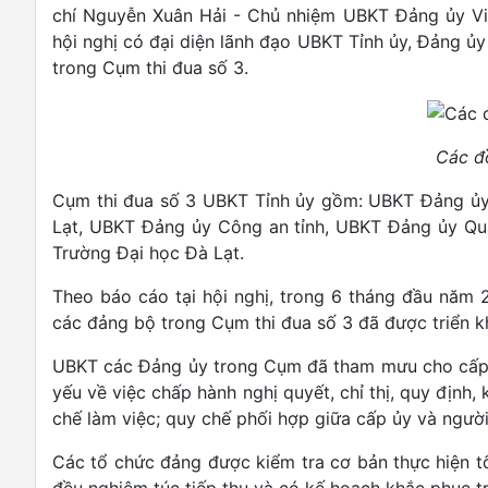
chí Nguyễn Xuân Hải - Chủ nhiệm UBKT Đảng ủy Việ
hội nghị có đại diện lãnh đạo UBKT Tỉnh ủy, Đảng ủ
trong Cụm thi đua số 3.
Các đồ
Cụm thi đua số 3 UBKT Tỉnh ủy gồm: UBKT Đảng ủy 
Lạt, UBKT Đảng ủy Công an tỉnh, UBKT Đảng ủy Qu
Trường Đại học Đà Lạt.
Theo báo cáo tại hội nghị, trong 6 tháng đầu năm 2
các đảng bộ trong Cụm thi đua số 3 đã được triển kh
UBKT các Đảng ủy trong Cụm đã tham mưu cho cấp ủy
yếu về việc chấp hành nghị quyết, chỉ thị, quy định,
chế làm việc; quy chế phối hợp giữa cấp ủy và ngư
Các tổ chức đảng được kiểm tra cơ bản thực hiện t
đều nghiêm túc tiếp thu và có kế hoạch khắc phục tr