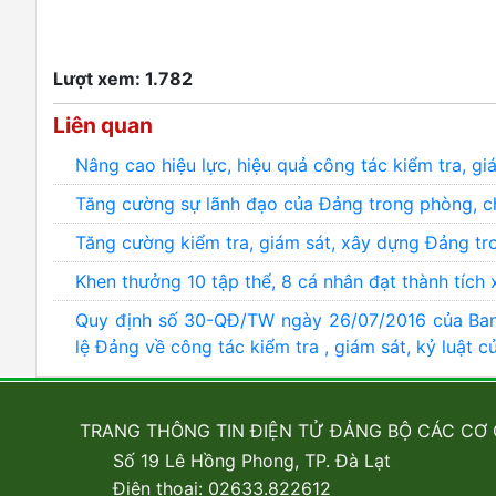
Lượt xem: 1.782
Liên quan
Nâng cao hiệu lực, hiệu quả công tác kiểm tra, g
Tăng cường sự lãnh đạo của Đảng trong phòng, c
Tăng cường kiểm tra, giám sát, xây dựng Đảng t
Khen thưởng 10 tập thể, 8 cá nhân đạt thành tích 
Quy định số 30-QĐ/TW ngày 26/07/2016 của Ban 
lệ Đảng về công tác kiểm tra , giám sát, kỷ luật 
TRANG THÔNG TIN ĐIỆN TỬ ĐẢNG BỘ CÁC CƠ
Số 19 Lê Hồng Phong, TP. Đà Lạt
Điện thoại: 02633.822612