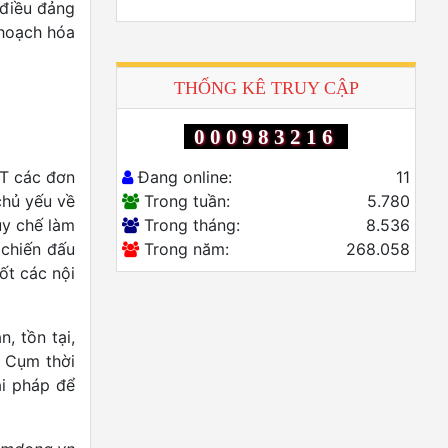
 điều đảng
 hoạch hóa
THỐNG KÊ TRUY CẬP
000983216
Đang online:
11
KT các đơn
Trong tuần:
5.780
chủ yếu về
Trong tháng:
8.536
uy chế làm
Trong năm:
268.058
 chiến đấu
ốt các nội
, tồn tại,
g Cụm thời
ải pháp để