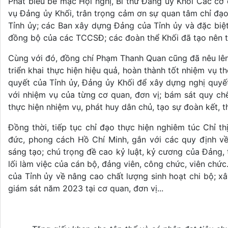
Phát biểu bế mạc Hội nghị, Bí thư Đảng ủy Khối Các 
vụ Đảng ủy Khối, trân trọng cảm ơn sự quan tâm chỉ đạ
Tỉnh ủy; các Ban xây dựng Đảng của Tỉnh ủy và đặc biệt 
đồng bộ của các TCCSĐ; các đoàn thể Khối đã tạo nên 
Cùng với đó, đồng chí Phạm Thanh Quan cũng đã nêu lê
triển khai thực hiện hiệu quả, hoàn thành tốt nhiệm vụ 
quyết của Tỉnh ủy, Đảng ủy Khối để xây dựng nghị quyế
với nhiệm vụ của từng cơ quan, đơn vị; bám sát quy chế
thực hiện nhiệm vụ, phát huy dân chủ, tạo sự đoàn kết, 
Đồng thời, tiếp tục chỉ đạo thực hiện nghiêm túc Chỉ 
đức, phong cách Hồ Chí Minh, gắn với các quy định về
sáng tạo; chú trọng đề cao kỷ luật, kỷ cương của Đảng, t
lối làm việc của cán bộ, đảng viên, công chức, viên chức
của Tỉnh ủy về nâng cao chất lượng sinh hoạt chi bộ; xâ
giám sát năm 2023 tại cơ quan, đơn vị...