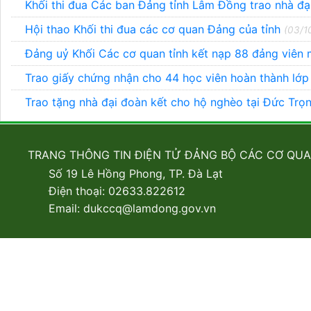
Khối thi đua Các ban Đảng tỉnh Lâm Đồng trao nhà đạ
Hội thao Khối thi đua các cơ quan Đảng của tỉnh
(03/1
Đảng uỷ Khối Các cơ quan tỉnh kết nạp 88 đảng viên 
Trao giấy chứng nhận cho 44 học viên hoàn thành lớ
Trao tặng nhà đại đoàn kết cho hộ nghèo tại Đức Trọ
TRANG THÔNG TIN ĐIỆN TỬ ĐẢNG BỘ CÁC CƠ QU
Số 19 Lê Hồng Phong, TP. Đà Lạt
Điện thoại: 02633.822612
Email: dukccq@lamdong.gov.vn